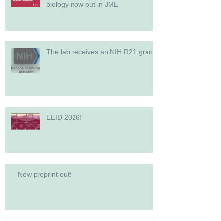
biology now out in JME
The lab receives an NIH R21 grant!
EEID 2026!
New preprint out!