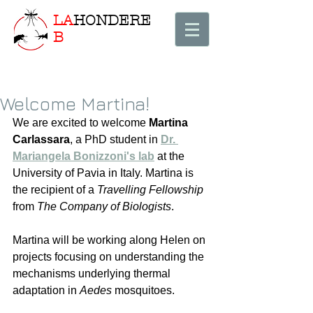
LA
HONDERE
B
Welcome Martina!
We are excited to welcome 
Martina 
Carlassara
, a PhD student in
Dr. 
Mariangela Bonizzoni's lab
at the 
University of Pavia in Italy. Martina is 
the recipient of a 
Travelling Fellowship
from 
The Company of Biologists
.
Martina will be working along Helen on 
projects focusing on understanding the 
mechanisms underlying thermal 
adaptation in 
Aedes
 mosquitoes. 