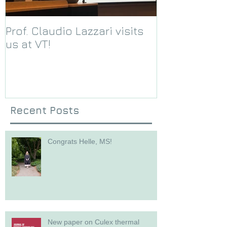
Prof. Claudio Lazzari visits
We receive a
us at VT!
Foundation g
Recent Posts
Congrats Helle, MS!
New paper on Culex thermal